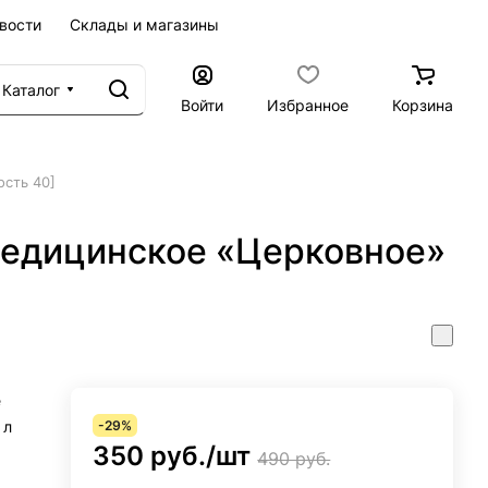
вости
Склады и магазины
Каталог
Войти
Избранное
Корзина
ость 40]
едицинское «Церковное»
е
 л
-29%
350 руб./
шт
490 руб.