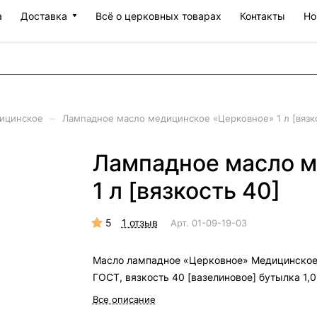
а
Доставка
Всё о церковных товарах
Контакты
Но
–
ицинское
Лампадное масло медицинское «Церковное» 1 л [вязк
Лампадное масло м
1 л [вязкость 40]
5
1 отзыв
Арт.
01-09-19-03
Масло лампадное «Церковное» Медицинско
ГОСТ, вязкость 40 [вазелиновое] бутылка 1,0
Все описание