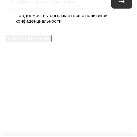
Продолжая, вы соглашаетесь с
политикой
конфиденциальности
8 (800) 550-75-38
ermogen@ermogen.ru
107199
,
г. Москва
,
Черницынский пр-д, д. 3, с. 11
191167
,
г. Санкт-Петербург
,
набережная Обводного
канала, 7Б
630132
,
г. Новосибирск
,
ул. Челюскинцев 44
Церковная лавка: г.Москва, Арбатская площадь, 4
Покупки со склада завода: Московская область,
Орехово-Зуевский р-н, дер. Кабаново, д.144