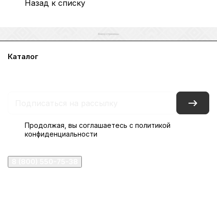
Назад к списку
Каталог
Акции
Бренды
Услуги
Блог
Условия оплаты
Условия доставки
Контакты
Магазины
Гарантия на товар
Документы
Оферта
Продолжая, вы соглашаетесь с
политикой
конфиденциальности
8 (800) 550-75-38
ermogen@ermogen.ru
107199
,
г. Москва
,
Черницынский пр-д, д. 3, с. 11
191167
,
г. Санкт-Петербург
,
набережная Обводного