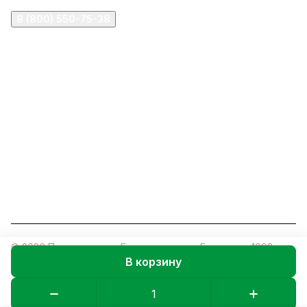
8 (800) 550-75-38
ermogen@ermogen.ru
107199
,
г. Москва
,
Черницынский пр-д, д. 3, с. 11
191167
,
г. Санкт-Петербург
,
набережная Обводного
канала, 7Б
630132
,
г. Новосибирск
,
ул. Челюскинцев 44
Церковная лавка: г.Москва, Арбатская площадь, 4
Покупки со склада завода: Московская область,
Орехово-Зуевский р-н, дер. Кабаново, д.144
© 2026 Православное Братство сщмч. Ермогена, 1993-
В корзину
2026
Конфиденциальность
Оферта