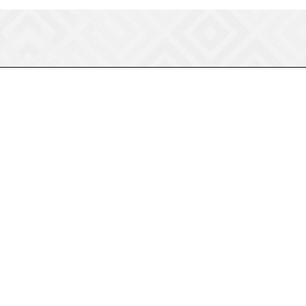
8 (800) 550-75-38
ermogen@ermogen.ru
107199
,
г. Москва
,
Черницынский пр-д,
д. 3, с. 11
191167
,
г. Санкт-Петербург
,
набережная
Обводного канала, 7Б
630132
,
г. Новосибирск
,
ул.
Челюскинцев 44
Церковная лавка: г.Москва, Арбатская
площадь, 4