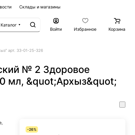
вости
Склады и магазины
Каталог
Войти
Избранное
Корзина
ыз" арт. 33-01-25-326
кий № 2 Здоровое
00 мл, &quot;Архыз&quot;
е,
-26%