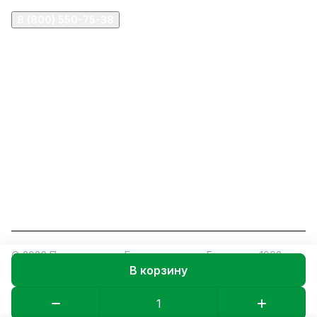
8 (800) 550-75-38
ermogen@ermogen.ru
107199
,
г. Москва
,
Черницынский пр-д, д. 3, с. 11
191167
,
г. Санкт-Петербург
,
набережная Обводного
канала, 7Б
630132
,
г. Новосибирск
,
ул. Челюскинцев 44
Церковная лавка: г.Москва, Арбатская площадь, 4
Покупки со склада завода: Московская область,
Орехово-Зуевский р-н, дер. Кабаново, д.144
© 2026 Православное Братство сщмч. Ермогена, 1993-
В корзину
2026
Конфиденциальность
Оферта