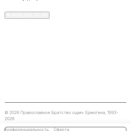
8 (800) 550-75-38
ermogen@ermogen.ru
107199
,
г. Москва
,
Черницынский пр-д, д. 3, с. 11
191167
,
г. Санкт-Петербург
,
набережная Обводного
канала, 7Б
630132
,
г. Новосибирск
,
ул. Челюскинцев 44
Церковная лавка: г.Москва, Арбатская площадь, 4
Покупки со склада завода: Московская область,
Орехово-Зуевский р-н, дер. Кабаново, д.144
© 2026 Православное Братство сщмч. Ермогена, 1993-
2026
Конфиденциальность
Оферта