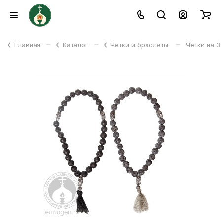
–
–
–
Главная
Каталог
Четки и браслеты
Четки на 3