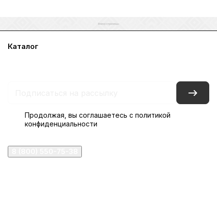
Каталог
Акции
Бренды
Услуги
Блог
Условия оплаты
Условия доставки
Контакты
Магазины
Гарантия на товар
Документы
Оферта
Продолжая, вы соглашаетесь с
политикой
конфиденциальности
8 (800) 550-75-38
ermogen@ermogen.ru
107199
,
г. Москва
,
Черницынский пр-д, д. 3, с. 11
191167
,
г. Санкт-Петербург
,
набережная Обводного
канала, 7Б