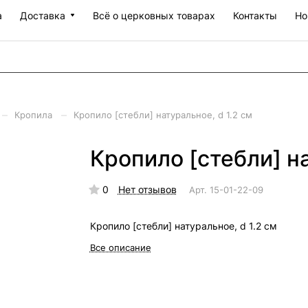
а
Доставка
Всё о церковных товарах
Контакты
Но
–
–
Кропила
Кропило [стебли] натуральное, d 1.2 см
Кропило [стебли] на
0
Нет отзывов
Арт.
15-01-22-09
Кропило [стебли] натуральное, d 1.2 см
Все описание