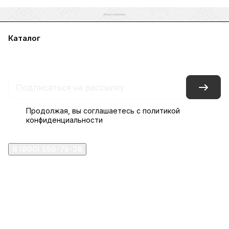
Каталог
Акции
Бренды
Услуги
Блог
Условия оплаты
Условия доставки
Контакты
Магазины
Гарантия на товар
Документы
Оферта
Продолжая, вы соглашаетесь с
политикой
конфиденциальности
8 (800) 550-75-38
ermogen@ermogen.ru
107199
,
г. Москва
,
Черницынский пр-д, д. 3, с. 11
191167
,
г. Санкт-Петербург
,
набережная Обводного
канала, 7Б