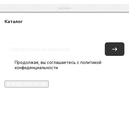
Каталог
Акции
Бренды
Услуги
Блог
Условия оплаты
Условия доставки
Контакты
Магазины
Гарантия на товар
Документы
Оферта
Продолжая, вы соглашаетесь с
политикой
конфиденциальности
8 (800) 550-75-38
ermogen@ermogen.ru
107199
,
г. Москва
,
Черницынский пр-д, д. 3, с. 11
191167
,
г. Санкт-Петербург
,
набережная Обводного
канала, 7Б