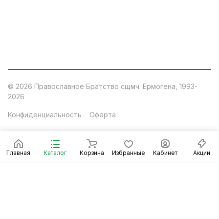
630132
,
г. Новосибирск
,
ул. Челюскинцев 44
Церковная лавка: г.Москва, Арбатская площадь, 4
Покупки со склада завода: Московская область,
Орехово-Зуевский р-н, дер. Кабаново, д.144
© 2026 Православное Братство сщмч. Ермогена, 1993-
2026
Конфиденциальность
Оферта
Главная
Каталог
Корзина
Избранные
Кабинет
Акции