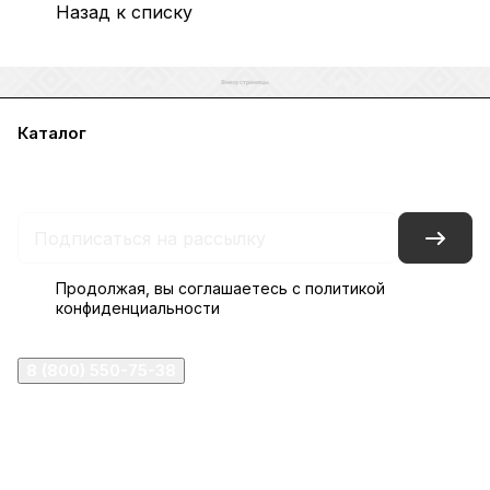
Назад к списку
Каталог
Акции
Бренды
Услуги
Блог
Условия оплаты
Условия доставки
Контакты
Магазины
Гарантия на товар
Документы
Оферта
Продолжая, вы соглашаетесь с
политикой
конфиденциальности
8 (800) 550-75-38
ermogen@ermogen.ru
107199
,
г. Москва
,
Черницынский пр-д, д. 3, с. 11
191167
,
г. Санкт-Петербург
,
набережная Обводного