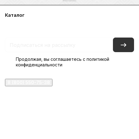
Каталог
Акции
Бренды
Услуги
Блог
Условия оплаты
Условия доставки
Контакты
Магазины
Гарантия на товар
Документы
Оферта
Продолжая, вы соглашаетесь с
политикой
конфиденциальности
8 (800) 550-75-38
ermogen@ermogen.ru
107199
,
г. Москва
,
Черницынский пр-д, д. 3, с. 11
191167
,
г. Санкт-Петербург
,
набережная Обводного
канала, 7Б
630132
,
г. Новосибирск
,
ул. Челюскинцев 44