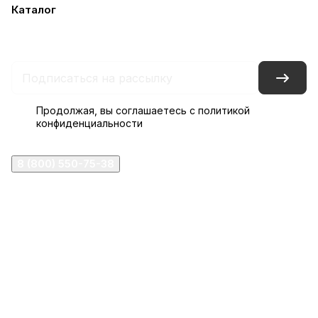
Каталог
Акции
Бренды
Услуги
Блог
Условия оплаты
Условия доставки
Контакты
Магазины
Гарантия на товар
Документы
Оферта
Продолжая, вы соглашаетесь с
политикой
конфиденциальности
8 (800) 550-75-38
ermogen@ermogen.ru
107199
,
г. Москва
,
Черницынский пр-д, д. 3, с. 11
191167
,
г. Санкт-Петербург
,
набережная Обводного
канала, 7Б
630132
,
г. Новосибирск
,
ул. Челюскинцев 44
Церковная лавка: г.Москва, Арбатская площадь, 4
Покупки со склада завода: Московская область,