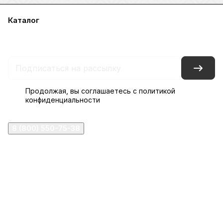
Каталог
Акции
Бренды
Услуги
Блог
Условия оплаты
Условия доставки
Контакты
Магазины
Гарантия на товар
Документы
Оферта
Продолжая, вы соглашаетесь с
политикой
конфиденциальности
8 (800) 550-75-38
ermogen@ermogen.ru
107199
,
г. Москва
,
Черницынский пр-д, д. 3, с. 11
191167
,
г. Санкт-Петербург
,
набережная Обводного
канала, 7Б
630132
,
г. Новосибирск
,
ул. Челюскинцев 44
Церковная лавка: г.Москва, Арбатская площадь, 4