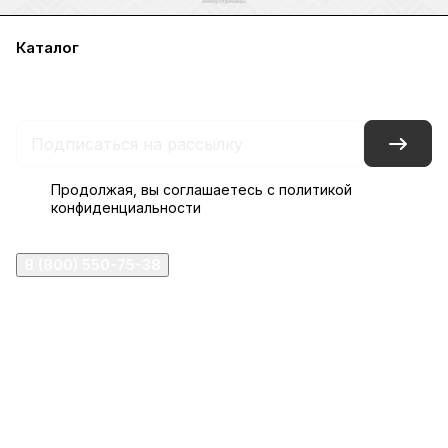
Каталог
Акции
Бренды
Услуги
Блог
Условия оплаты
Условия доставки
Контакты
Магазины
Гарантия на товар
Документы
Оферта
Продолжая, вы соглашаетесь с
политикой
конфиденциальности
8 (800) 550-75-38
ermogen@ermogen.ru
107199
,
г. Москва
,
Черницынский пр-д, д. 3, с. 11
191167
,
г. Санкт-Петербург
,
набережная Обводного
канала, 7Б
630132
,
г. Новосибирск
,
ул. Челюскинцев 44
Церковная лавка: г.Москва, Арбатская площадь, 4