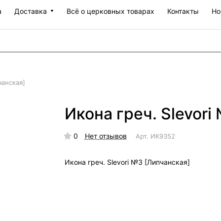
а
Доставка
Всё о церковных товарах
Контакты
Но
чанская]
Икона греч. Slevori
0
Нет отзывов
Арт.
ИК9352
Икона греч. Slevori №3 [Липчанская]