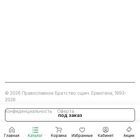
ermogen@ermogen.ru
107199
,
г. Москва
,
Черницынский пр-д, д. 3, с. 11
191167
,
г. Санкт-Петербург
,
набережная Обводного
канала, 7Б
630132
,
г. Новосибирск
,
ул. Челюскинцев 44
Церковная лавка: г.Москва, Арбатская площадь, 4
Покупки со склада завода: Московская область,
Орехово-Зуевский р-н, дер. Кабаново, д.144
© 2026 Православное Братство сщмч. Ермогена, 1993-
2026
Конфиденциальность
Оферта
под заказ
Главная
Каталог
Корзина
Избранные
Кабинет
Акции