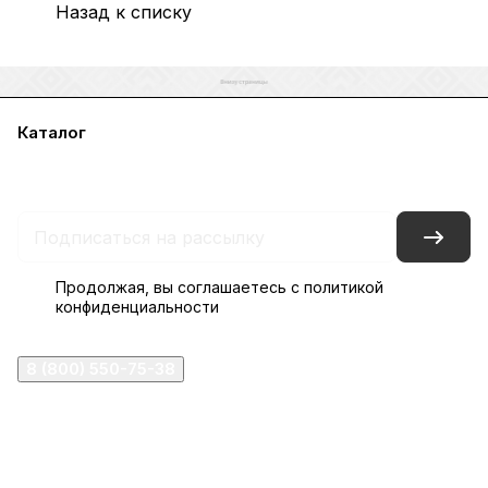
Назад к списку
Каталог
Акции
Бренды
Услуги
Блог
Условия оплаты
Условия доставки
Контакты
Магазины
Гарантия на товар
Документы
Оферта
Продолжая, вы соглашаетесь с
политикой
конфиденциальности
8 (800) 550-75-38
ermogen@ermogen.ru
107199
,
г. Москва
,
Черницынский пр-д, д. 3, с. 11
191167
,
г. Санкт-Петербург
,
набережная Обводного