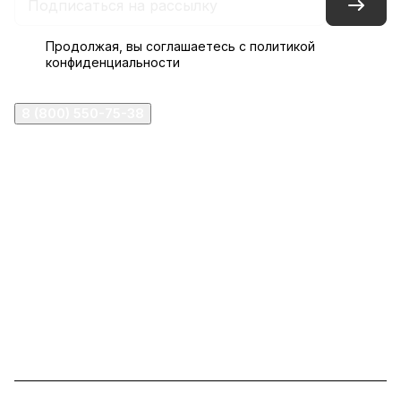
Продолжая, вы соглашаетесь с
политикой
конфиденциальности
8 (800) 550-75-38
ermogen@ermogen.ru
107199
,
г. Москва
,
Черницынский пр-д, д. 3, с. 11
191167
,
г. Санкт-Петербург
,
набережная Обводного
канала, 7Б
630132
,
г. Новосибирск
,
ул. Челюскинцев 44
Церковная лавка: г.Москва, Арбатская площадь, 4
Покупки со склада завода: Московская область,
Орехово-Зуевский р-н, дер. Кабаново, д.144