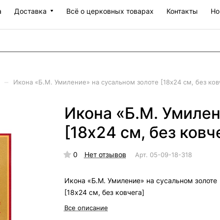
а
Доставка
Всё о церковных товарах
Контакты
Но
–
Икона «Б.М. Умиление» на сусальном золоте [18х24 см, без ков
Икона «Б.М. Умилен
[18х24 см, без ковч
0
Нет отзывов
Арт.
05-09-18-318
Икона «Б.М. Умиление» на сусальном золоте
[18х24 см, без ковчега]
Все описание