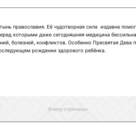
тынь православия. Её чудотворная сила издавна помог
перед которыми даже сегодняшняя медицина бессильна
ий, болезней, конфликтов. Особенно Пресвятая Дева 
нии брака и в последующем рождении з