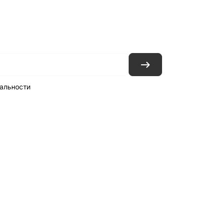
ловия доставки
Контакты
Магазины
альности