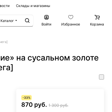
вости
Склады и магазины
Каталог
Войти
Избранное
Корзина
чега]
ие» на сусальном золоте
ега]
-33%
870 руб.
1 300 руб.