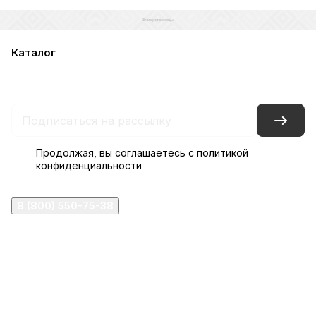
Каталог
Акции
Бренды
Услуги
Блог
Условия оплаты
Условия доставки
Контакты
Магазины
Гарантия на товар
Документы
Оферта
Продолжая, вы соглашаетесь с
политикой
конфиденциальности
8 (800) 550-75-38
ermogen@ermogen.ru
107199
,
г. Москва
,
Черницынский пр-д, д. 3, с. 11
191167
,
г. Санкт-Петербург
,
набережная Обводного
канала, 7Б