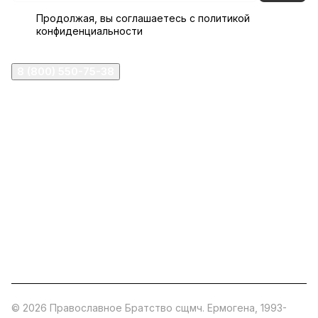
Продолжая, вы соглашаетесь с
политикой
конфиденциальности
8 (800) 550-75-38
ermogen@ermogen.ru
107199
,
г. Москва
,
Черницынский пр-д, д. 3, с. 11
191167
,
г. Санкт-Петербург
,
набережная Обводного
канала, 7Б
630132
,
г. Новосибирск
,
ул. Челюскинцев 44
Церковная лавка: г.Москва, Арбатская площадь, 4
Покупки со склада завода: Московская область,
Орехово-Зуевский р-н, дер. Кабаново, д.144
© 2026 Православное Братство сщмч. Ермогена, 1993-