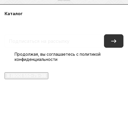
Каталог
Акции
Бренды
Услуги
Блог
Условия оплаты
Условия доставки
Контакты
Магазины
Гарантия на товар
Документы
Оферта
Продолжая, вы соглашаетесь с
политикой
конфиденциальности
8 (800) 550-75-38
ermogen@ermogen.ru
107199
,
г. Москва
,
Черницынский пр-д, д. 3, с. 11
191167
,
г. Санкт-Петербург
,
набережная Обводного
канала, 7Б
630132
,
г. Новосибирск
,
ул. Челюскинцев 44
Церковная лавка: г.Москва, Арбатская площадь, 4