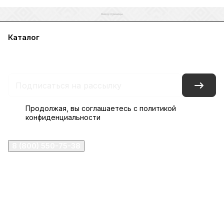
Каталог
Акции
Бренды
Услуги
Блог
Условия оплаты
Условия доставки
Контакты
Магазины
Гарантия на товар
Документы
Оферта
Продолжая, вы соглашаетесь с
политикой
конфиденциальности
8 (800) 550-75-38
ermogen@ermogen.ru
107199
,
г. Москва
,
Черницынский пр-д, д. 3, с. 11
191167
,
г. Санкт-Петербург
,
набережная Обводного
канала, 7Б