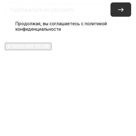
Продолжая, вы соглашаетесь с
политикой
конфиденциальности
8 (800) 550-75-38
ermogen@ermogen.ru
107199
,
г. Москва
,
Черницынский пр-д, д. 3, с. 11
191167
,
г. Санкт-Петербург
,
набережная Обводного
канала, 7Б
630132
,
г. Новосибирск
,
ул. Челюскинцев 44
Церковная лавка: г.Москва, Арбатская площадь, 4
Покупки со склада завода: Московская область,
Орехово-Зуевский р-н, дер. Кабаново, д.144