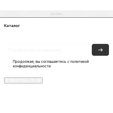
Каталог
Акции
Бренды
Услуги
Блог
Условия оплаты
Условия доставки
Контакты
Магазины
Гарантия на товар
Документы
Оферта
Продолжая, вы соглашаетесь с
политикой
конфиденциальности
8 (800) 550-75-38
ermogen@ermogen.ru
107199
,
г. Москва
,
Черницынский пр-д, д. 3, с. 11
191167
,
г. Санкт-Петербург
,
набережная Обводного