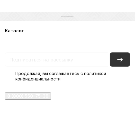
Каталог
Акции
Бренды
Услуги
Блог
Условия оплаты
Условия доставки
Контакты
Магазины
Гарантия на товар
Документы
Оферта
Продолжая, вы соглашаетесь с
политикой
конфиденциальности
8 (800) 550-75-38
ermogen@ermogen.ru
107199
,
г. Москва
,
Черницынский пр-д, д. 3, с. 11
191167
,
г. Санкт-Петербург
,
набережная Обводного