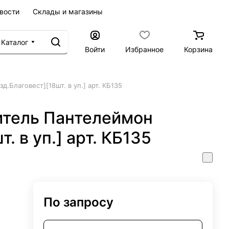
вости
Склады и магазины
Каталог
Войти
Избранное
Корзина
д.Благовест][18шт. в уп.] арт. КБ135
итель Пантелеймон
. в уп.] арт. КБ135
По запросу