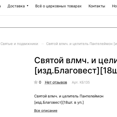
а
Доставка
Всё о церковных товарах
Контакты
Но
–
Святые и подвижники
Святой влмч. и целитель Пантелеймон [из
Святой влмч. и цел
[изд.Благовест][18шт
0
Нет отзывов
Арт.
КБ135
Святой влмч. и целитель Пантелеймон
[изд.Благовест][18шт. в уп.]
Все описание