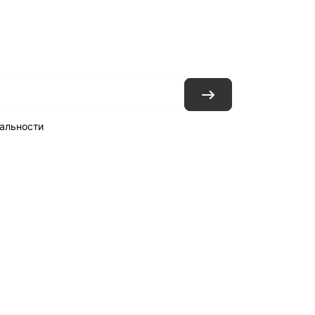
ловия доставки
Контакты
Магазины
альности