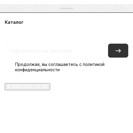
Каталог
Акции
Бренды
Услуги
Блог
Условия оплаты
Условия доставки
Контакты
Магазины
Гарантия на товар
Документы
Оферта
Продолжая, вы соглашаетесь с
политикой
конфиденциальности
8 (800) 550-75-38
ermogen@ermogen.ru
107199
,
г. Москва
,
Черницынский пр-д, д. 3, с. 11
191167
,
г. Санкт-Петербург
,
набережная Обводного
канала, 7Б