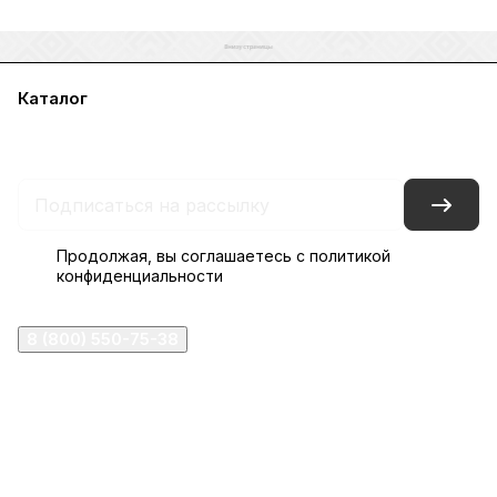
Каталог
Акции
Бренды
Услуги
Блог
Условия оплаты
Условия доставки
Контакты
Магазины
Гарантия на товар
Документы
Оферта
Продолжая, вы соглашаетесь с
политикой
конфиденциальности
8 (800) 550-75-38
ermogen@ermogen.ru
107199
,
г. Москва
,
Черницынский пр-д, д. 3, с. 11
191167
,
г. Санкт-Петербург
,
набережная Обводного
канала, 7Б