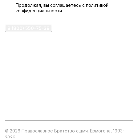
Продолжая, вы соглашаетесь с
политикой
конфиденциальности
8 (800) 550-75-38
ermogen@ermogen.ru
107199
,
г. Москва
,
Черницынский пр-д, д. 3, с. 11
191167
,
г. Санкт-Петербург
,
набережная Обводного
канала, 7Б
630132
,
г. Новосибирск
,
ул. Челюскинцев 44
Церковная лавка: г.Москва, Арбатская площадь, 4
Покупки со склада завода: Московская область,
Орехово-Зуевский р-н, дер. Кабаново, д.144
© 2026 Православное Братство сщмч. Ермогена, 1993-
2026