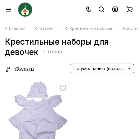
–
–
–
Главная
Каталог
Крестильные наборы
Крести
Крестильные наборы для
девочек
1 товар
Фильтр
По умолчанию (возрастание)