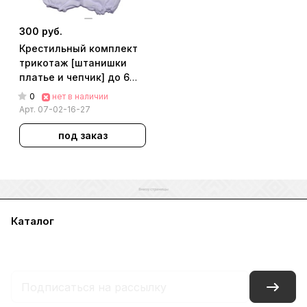
300 руб.
Крестильный комплект
трикотаж [штанишки
платье и чепчик] до 6
мес. СТ27 арт. 07-02-16-
0
нет в наличии
27
Арт.
07-02-16-27
под заказ
Каталог
Акции
Бренды
Услуги
Блог
Условия оплаты
Условия доставки
Контакты
Магазины
Гарантия на товар
Документы
Оферта