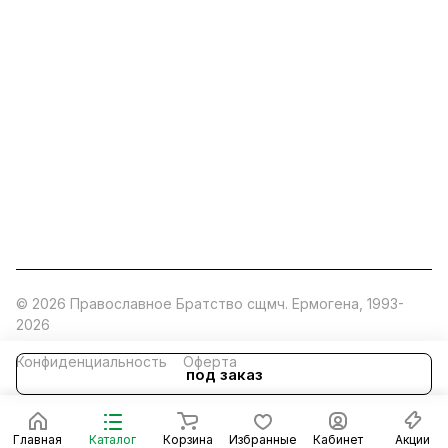
ermogen@ermogen.ru
107199
,
г. Москва
,
Черницынский пр-д, д. 3, с. 11
191167
,
г. Санкт-Петербург
,
набережная Обводного
канала, 7Б
630132
,
г. Новосибирск
,
ул. Челюскинцев 44
Церковная лавка: г.Москва, Арбатская площадь, 4
Покупки со склада завода: Московская область,
Орехово-Зуевский р-н, дер. Кабаново, д.144
© 2026 Православное Братство сщмч. Ермогена, 1993-
2026
Конфиденциальность
Оферта
под заказ
Главная
Каталог
Корзина
Избранные
Кабинет
Акции