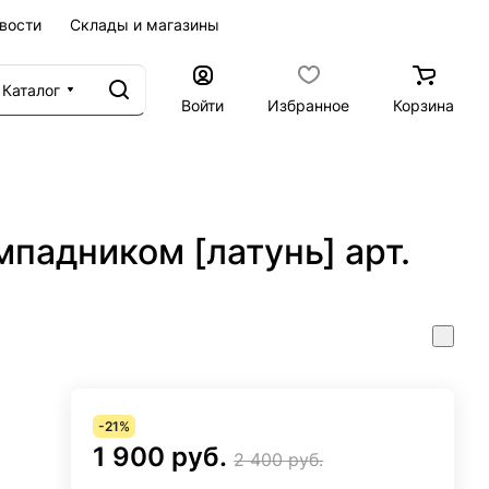
вости
Склады и магазины
Каталог
Войти
Избранное
Корзина
падником [латунь] арт.
-21%
1 900 руб.
2 400 руб.