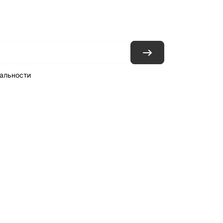
ловия доставки
Контакты
Магазины
альности