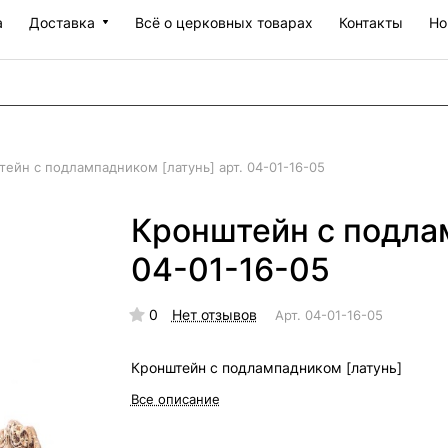
а
Доставка
Всё о церковных товарах
Контакты
Но
ейн с подлампадником [латунь] арт. 04-01-16-05
Кронштейн с подлам
04-01-16-05
0
Нет отзывов
Арт.
04-01-16-05
Кронштейн с подлампадником [латунь]
Все описание