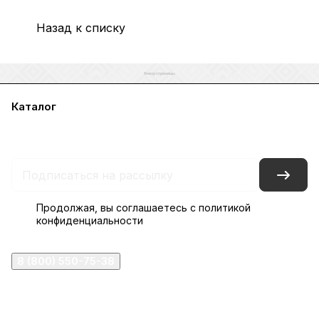
Назад к списку
Каталог
Акции
Бренды
Услуги
Блог
Условия оплаты
Условия доставки
Контакты
Магазины
Гарантия на товар
Документы
Оферта
Продолжая, вы соглашаетесь с
политикой
конфиденциальности
8 (800) 550-75-38
ermogen@ermogen.ru
107199
,
г. Москва
,
Черницынский пр-д, д. 3, с. 11