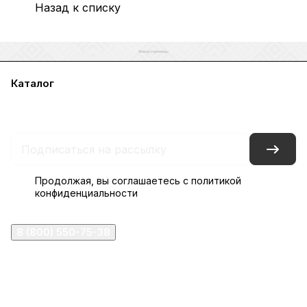
Назад к списку
Каталог
Акции
Бренды
Услуги
Блог
Условия оплаты
Условия доставки
Контакты
Магазины
Гарантия на товар
Документы
Оферта
Продолжая, вы соглашаетесь с
политикой
конфиденциальности
8 (800) 550-75-38
ermogen@ermogen.ru
107199
,
г. Москва
,
Черницынский пр-д, д. 3, с. 11
191167
,
г. Санкт-Петербург
,
набережная Обводного