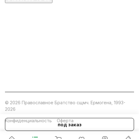
ermogen@ermogen.ru
107199
,
г. Москва
,
Черницынский пр-д, д. 3, с. 11
191167
,
г. Санкт-Петербург
,
набережная Обводного
канала, 7Б
630132
,
г. Новосибирск
,
ул. Челюскинцев 44
Церковная лавка: г.Москва, Арбатская площадь, 4
Покупки со склада завода: Московская область,
Орехово-Зуевский р-н, дер. Кабаново, д.144
© 2026 Православное Братство сщмч. Ермогена, 1993-
2026
Конфиденциальность
Оферта
под заказ