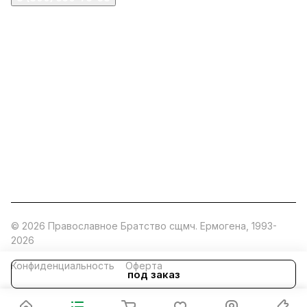
ermogen@ermogen.ru
107199
,
г. Москва
,
Черницынский пр-д, д. 3, с. 11
191167
,
г. Санкт-Петербург
,
набережная Обводного
канала, 7Б
630132
,
г. Новосибирск
,
ул. Челюскинцев 44
Церковная лавка: г.Москва, Арбатская площадь, 4
Покупки со склада завода: Московская область,
Орехово-Зуевский р-н, дер. Кабаново, д.144
© 2026 Православное Братство сщмч. Ермогена, 1993-
2026
Конфиденциальность
Оферта
под заказ