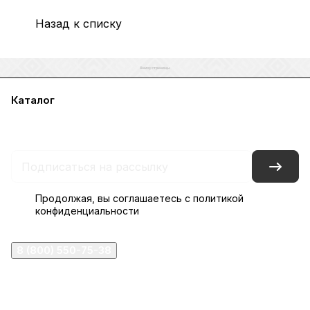
Назад к списку
Каталог
Акции
Бренды
Услуги
Блог
Условия оплаты
Условия доставки
Контакты
Магазины
Гарантия на товар
Документы
Оферта
Продолжая, вы соглашаетесь с
политикой
конфиденциальности
8 (800) 550-75-38
ermogen@ermogen.ru
107199
,
г. Москва
,
Черницынский пр-д, д. 3, с. 11