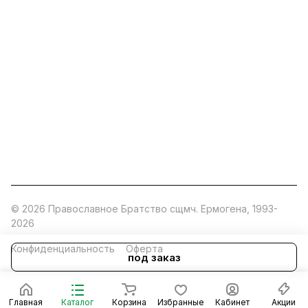
ermogen@ermogen.ru
107199
,
г. Москва
,
Черницынский пр-д, д. 3, с. 11
191167
,
г. Санкт-Петербург
,
набережная Обводного
канала, 7Б
630132
,
г. Новосибирск
,
ул. Челюскинцев 44
Церковная лавка: г.Москва, Арбатская площадь, 4
Покупки со склада завода: Московская область,
Орехово-Зуевский р-н, дер. Кабаново, д.144
© 2026 Православное Братство сщмч. Ермогена, 1993-
2026
Конфиденциальность
Оферта
под заказ
Главная
Каталог
Корзина
Избранные
Кабинет
Акции