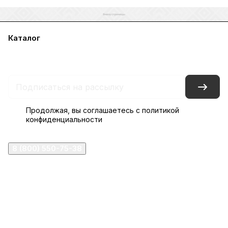
Каталог
Акции
Бренды
Услуги
Блог
Условия оплаты
Условия доставки
Контакты
Магазины
Гарантия на товар
Документы
Оферта
Продолжая, вы соглашаетесь с
политикой
конфиденциальности
8 (800) 550-75-38
ermogen@ermogen.ru
107199
,
г. Москва
,
Черницынский пр-д, д. 3, с. 11
191167
,
г. Санкт-Петербург
,
набережная Обводного
канала, 7Б