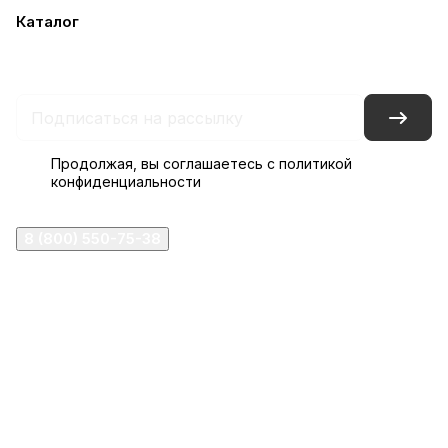
Каталог
Акции
Бренды
Услуги
Блог
Условия оплаты
Условия доставки
Контакты
Магазины
Гарантия на товар
Документы
Оферта
Продолжая, вы соглашаетесь с
политикой
конфиденциальности
8 (800) 550-75-38
ermogen@ermogen.ru
107199
,
г. Москва
,
Черницынский пр-д, д. 3, с. 11
191167
,
г. Санкт-Петербург
,
набережная Обводного
канала, 7Б
630132
,
г. Новосибирск
,
ул. Челюскинцев 44
Церковная лавка: г.Москва, Арбатская площадь, 4
Покупки со склада завода: Московская область,