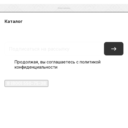
Каталог
Акции
Бренды
Услуги
Блог
Условия оплаты
Условия доставки
Контакты
Магазины
Гарантия на товар
Документы
Оферта
Продолжая, вы соглашаетесь с
политикой
конфиденциальности
8 (800) 550-75-38
ermogen@ermogen.ru
107199
,
г. Москва
,
Черницынский пр-д, д. 3, с. 11
191167
,
г. Санкт-Петербург
,
набережная Обводного
канала, 7Б