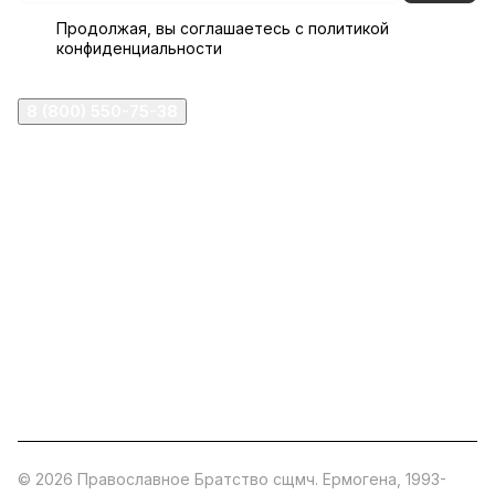
Продолжая, вы соглашаетесь с
политикой
конфиденциальности
8 (800) 550-75-38
ermogen@ermogen.ru
107199
,
г. Москва
,
Черницынский пр-д, д. 3, с. 11
191167
,
г. Санкт-Петербург
,
набережная Обводного
канала, 7Б
630132
,
г. Новосибирск
,
ул. Челюскинцев 44
Церковная лавка: г.Москва, Арбатская площадь, 4
Покупки со склада завода: Московская область,
Орехово-Зуевский р-н, дер. Кабаново, д.144
© 2026 Православное Братство сщмч. Ермогена, 1993-