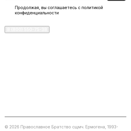
Продолжая, вы соглашаетесь с
политикой
конфиденциальности
8 (800) 550-75-38
ermogen@ermogen.ru
107199
,
г. Москва
,
Черницынский пр-д, д. 3, с. 11
191167
,
г. Санкт-Петербург
,
набережная Обводного
канала, 7Б
630132
,
г. Новосибирск
,
ул. Челюскинцев 44
Церковная лавка: г.Москва, Арбатская площадь, 4
Покупки со склада завода: Московская область,
Орехово-Зуевский р-н, дер. Кабаново, д.144
© 2026 Православное Братство сщмч. Ермогена, 1993-