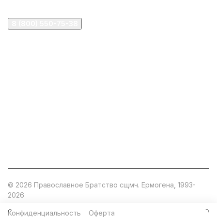
8 (800) 550-75-38
ermogen@ermogen.ru
107199
,
г. Москва
,
Черницынский пр-д, д. 3, с. 11
191167
,
г. Санкт-Петербург
,
набережная Обводного
канала, 7Б
630132
,
г. Новосибирск
,
ул. Челюскинцев 44
Церковная лавка: г.Москва, Арбатская площадь, 4
Покупки со склада завода: Московская область,
Орехово-Зуевский р-н, дер. Кабаново, д.144
© 2026 Православное Братство сщмч. Ермогена, 1993-
2026
Конфиденциальность
Оферта