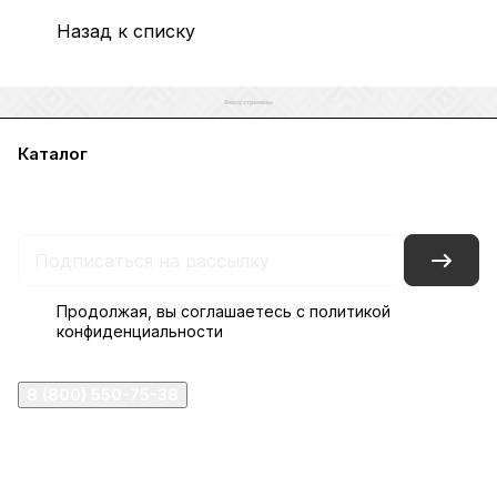
Назад к списку
Каталог
Акции
Бренды
Услуги
Блог
Условия оплаты
Условия доставки
Контакты
Магазины
Гарантия на товар
Документы
Оферта
Продолжая, вы соглашаетесь с
политикой
конфиденциальности
8 (800) 550-75-38
ermogen@ermogen.ru
107199
,
г. Москва
,
Черницынский пр-д, д. 3, с. 11