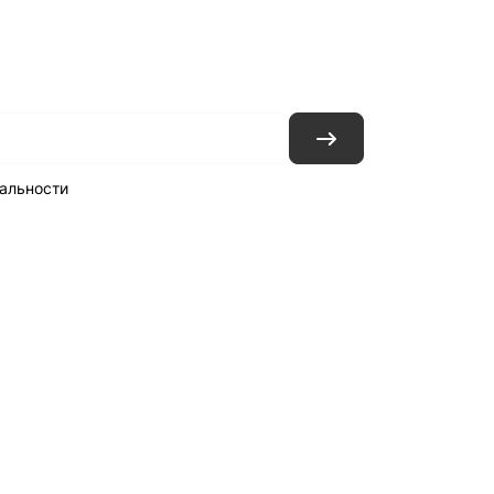
ловия доставки
Контакты
Магазины
альности