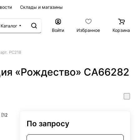
вости
Склады и магазины
Каталог
Войти
Избранное
Корзина
арт. РС218
ция «Рождество» СА66282
[12
По запросу