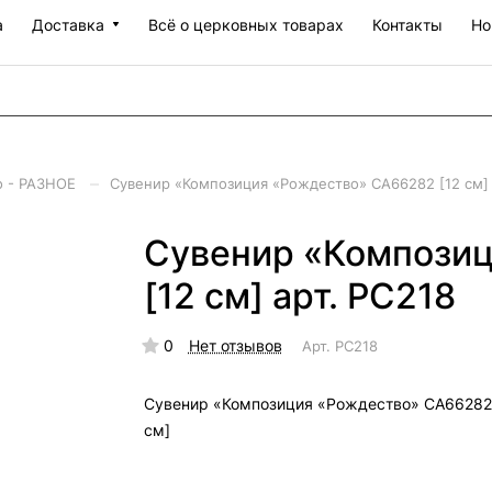
а
Доставка
Всё о церковных товарах
Контакты
Но
–
о - РАЗНОЕ
Сувенир «Композиция «Рождество» СА66282 [12 см] 
Сувенир «Компози
[12 см] арт. РС218
0
Нет отзывов
Арт.
РС218
Сувенир «Композиция «Рождество» СА66282 
см]