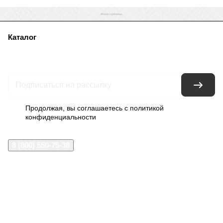
Каталог
Акции
Бренды
Услуги
Блог
Условия оплаты
Условия доставки
Контакты
Магазины
Гарантия на товар
Документы
Оферта
Продолжая, вы соглашаетесь с
политикой
конфиденциальности
8 (800) 550-75-38
ermogen@ermogen.ru
107199
,
г. Москва
,
Черницынский пр-д, д. 3, с. 11
191167
,
г. Санкт-Петербург
,
набережная Обводного
канала, 7Б
630132
,
г. Новосибирск
,
ул. Челюскинцев 44