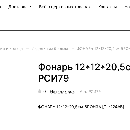
а
Доставка
Всё о церковных товарах
Контакты
Но
–
–
чки и кольца
Изделия из бронзы
ФОНАРЬ 12*12*20,5см БРОН
Фонарь 12*12*20,5с
РСИ79
0
Нет отзывов
Арт.
РСИ79
ФОНАРЬ 12*12*20,5см БРОНЗА [CL-224АВ]