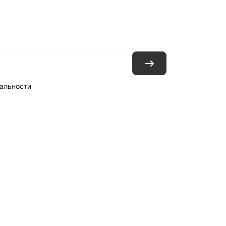
ловия доставки
Контакты
Магазины
альности