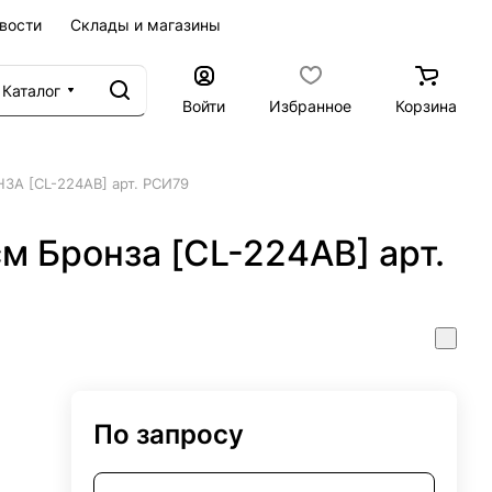
вости
Склады и магазины
Каталог
Войти
Избранное
Корзина
ЗА [CL-224АВ] арт. РСИ79
м Бронза [CL-224АВ] арт.
По запросу